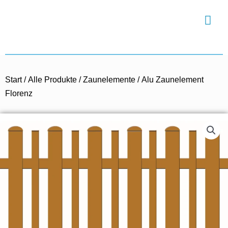
Zum
Hau
Inhalt
springen
Start
/
Alle Produkte
/
Zaunelemente
/ Alu Zaunelement
Florenz