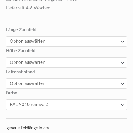
Mindestbestellwert insgesamt 200 €
Lieferzeit 4-6 Wochen
Alu
Länge Zaunfeld
Zaunelement
Florenz
Höhe Zaunfeld
Menge
Lattenabstand
Farbe
genaue Feldlänge in cm