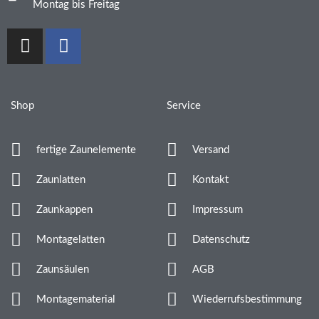
Montag bis Freitag
I
F
n
a
s
c
t
e
a
b
Shop
Service
g
o
r
o
fertige Zaunelemente
Versand
a
k
m
Zaunlatten
Kontakt
Zaunkappen
Impressum
Montagelatten
Datenschutz
Zaunsäulen
AGB
Montagematerial
Wiederrufsbestimmung